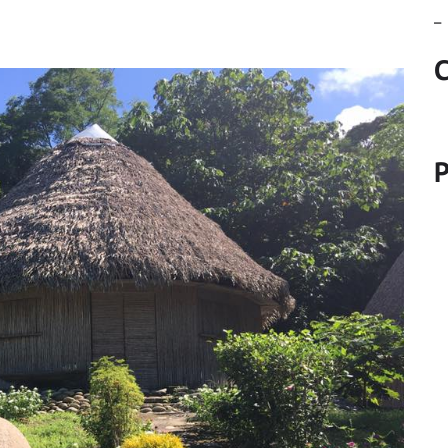
_
C
P